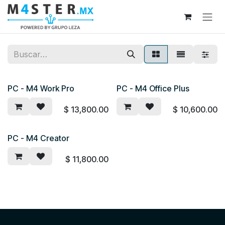
Ir al contenido
PC - M4 Work Pro
PC - M4 Office Plus
$
13,800.00
$
10,600.00
PC - M4 Creator
$
11,800.00