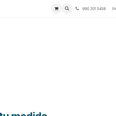
Tickets
Tienda
Noticias
In
990 201 5458