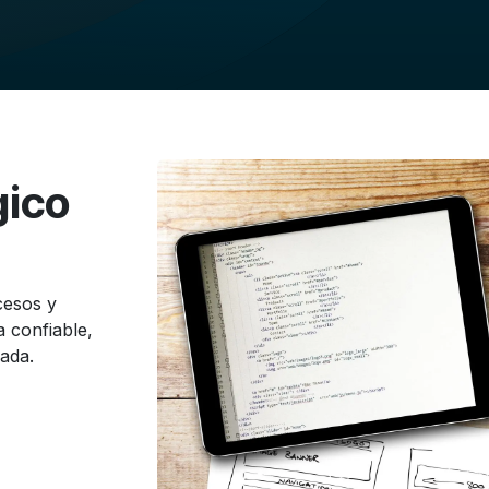
gico
cesos y
a confiable,
ada.