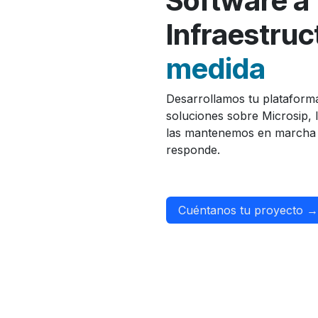
Software a
Infraestru
medida
Desarrollamos tu plataform
soluciones sobre Microsip, 
las mantenemos en marcha 
responde.
Cuén
tanos tu proyecto →