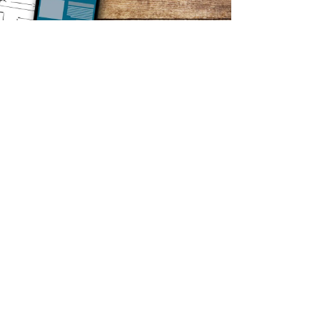
ontáctenos
Contáctenos
ventas@m4ster.mx
990 201 5458