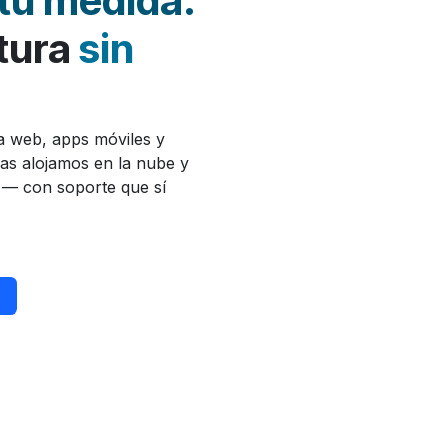
tu medida.
ctura
sin
a web, apps móviles y
las alojamos en la nube y
— con soporte que sí