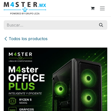
Ir al contenido
Todos los productos